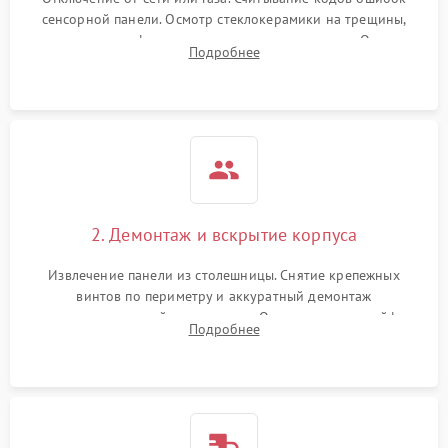
сенсорной панели. Осмотр стеклокерамики на трещины,
проверка конфорок на равномерность нагрева. Опрос
Подробнее
клиента о симптомах (не включается, не видит посуду,
щелкает).
2. Демонтаж и вскрытие корпуса
Извлечение панели из столешницы. Снятие крепежных
винтов по периметру и аккуратный демонтаж
стеклокерамической поверхности. Отсоединение шлейфов
Подробнее
сенсорного блока для доступа к силовым платам, катушкам
или ТЭНам.