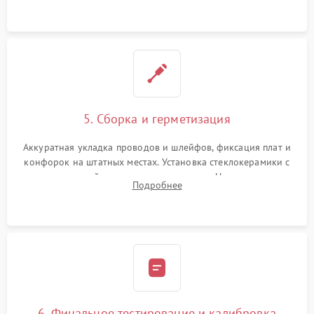
проводки.
5. Сборка и герметизация
Аккуратная укладка проводов и шлейфов, фиксация плат и
конфорок на штатных местах. Установка стеклокерамики с
проверкой равномерности зазоров. Нанесение
Подробнее
термостойкого герметика или укладка уплотнительной
ленты по контуру.
6. Финальное тестирование и калибровка