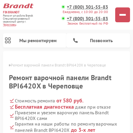
+7 (800) 301-55-83
Ежедневно, с 10:00 до 20:00
FIX-BRANDT
Ремонт устройств Brandt
+7 (800) 301-55-83
Специализированный
cервисный центр г.
Звонок бесплатный по РФ
Череповец
Мы ремонтируем
Позвонить
повце
Ремонт варочной панели Brandt BPI6420X в Череповце
Ремонт варочной панели Brandt
BPI6420X в Череповце
от 580 руб.
Стоимость ремонта
Ремонт стиральных машин Brandt
Ремонт микроволновых печей Brandt
Ремонт посудомоечных машин Brandt
Бесплатная диагностика
даже при отказе
Привезем и увезем варочную панель Brandt
BPI6420X сами
Гарантия на наши работы по ремонту варочных
до 3-х лет
панелей Brandt BPI6420X