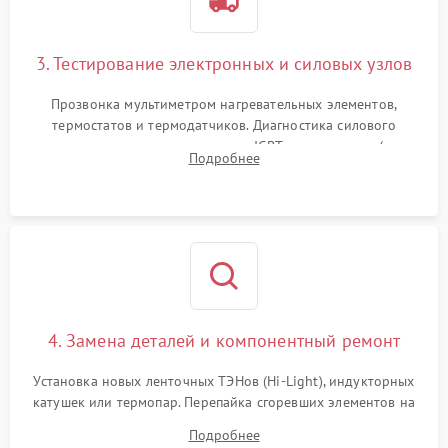
3. Тестирование электронных и силовых узлов
Прозвонка мультиметром нагревательных элементов,
термостатов и термодатчиков. Диагностика силового
модуля, реле, диодных мостов и IGBT-транзисторов (для
Подробнее
индукции). Проверка кранов и газ-контроля (для газовых
панелей).
4. Замена деталей и компонентный ремонт
Установка новых ленточных ТЭНов (Hi-Light), индукторных
катушек или термопар. Перепайка сгоревших элементов на
плате управления, восстановление токопроводящих
Подробнее
дорожек. Очистка контактов и замена поврежденной