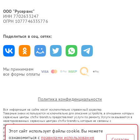
ООО "Русервис"
ИНН 7702633247
ОГРН 1077746335776
Поделиться в соц. сетях:
Мы принимаем
все формы оплаты
Политика конфиденциальности
Вся информация на сайте носит исключительно справочный характер.
Товарные знаки используются исключительно для описания устройств, в отношении которых
сервисные центры chr.fix-brandt.ru предоставляют услуги по ремонту. Услуги оказываются в
неавторизованных сервисных центрах chr.fix-brandt.ru, которые не связаны с
правообладателями товарных знаков или их официальными представителями.
Ремонт осуществляется для устройств, уже введенных в гражданский оборот в соответствии
Этот сайт использует файлы cookie. Вы можете
со статьей 1487 ГК РФ.
Использование товарных знаков не преследует цели индивидуализации услуг или введения
ознакомиться с
правилами использования
Согласен
потребителей в заблуждение, а служит для информирования о предоставляемых услугах по