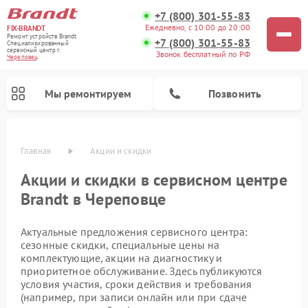
+7 (800) 301-55-83
Ежедневно, с 10:00 до 20:00
FIX-BRANDT
Ремонт устройств Brandt
+7 (800) 301-55-83
Специализированный
cервисный центр г.
Звонок бесплатный по РФ
Череповец
Мы ремонтируем
Позвонить
Главная
Акции и скидки
Акции и скидки в сервисном центре
Brandt в Череповце
Актуальные предложения сервисного центра:
Ремонт стиральных машин Brandt
Ремонт варочных панелей Brandt
Ремонт посудомоечных машин Brandt
Ремонт микроволновых печей Brandt
сезонные скидки, специальные цены на
комплектующие, акции на диагностику и
приоритетное обслуживание. Здесь публикуются
условия участия, сроки действия и требования
(например, при записи онлайн или при сдаче