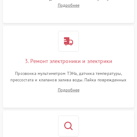
амортизаторов. Проверка подшипников барабана и
Подробнее
крестовины на износ, а манжеты люка на разрывы.
3. Ремонт электроники и электрики
Прозвонка мультиметром ТЭНа, датчика температуры,
прессостата и клапанов залива воды. Пайка поврежденных
дорожек или замена симисторов на плате управления.
Подробнее
Восстановление целостности проводки и контактов.