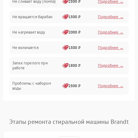
Не сливает воду (помпа)
2500 ₽
Подробнее →
Водоснабжение
Не вращается барабан
1500 ₽
Подробнее →
Слив
Не нагревает воду
2000 ₽
Подробнее →
Программное обеспечение
Не включается
1500 ₽
Подробнее →
Запах горелого при
1800 ₽
Подробнее →
работе
Проблемы с набором
2500 ₽
Подробнее →
воды
Замена ТЭНа
2200 ₽
Подробнее →
Замена платы управления
2200 ₽
Подробнее →
Этапы ремонта стиральной машины Brandt