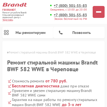
+7 (800) 301-55-83
Ежедневно, с 10:00 до 20:00
FIX-BRANDT
Ремонт устройств Brandt
+7 (800) 301-55-83
Специализированный
cервисный центр г.
Звонок бесплатный по РФ
Череповец
Мы ремонтируем
Позвонить
повце
Ремонт стиральной машины Brandt BWF 582 WWE в Череповце
Ремонт стиральной машины Brandt
BWF 582 WWE в Череповце
от 780 руб.
Стоимость ремонта
Ремонт посудомоечных машин Brandt
Ремонт микроволновых печей Brandt
Ремонт варочных панелей Brandt
Бесплатная диагностика
даже при отказе
Привезем и увезем стиральную машину Brandt
BWF 582 WWE сами
Гарантия на наши работы по ремонту стиральных
до 3-х лет
машин Brandt BWF 582 WWE