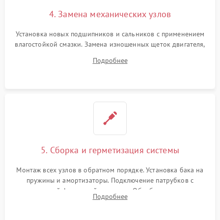
4. Замена механических узлов
Установка новых подшипников и сальников с применением
влагостойкой смазки. Замена изношенных щеток двигателя,
порванного ремня привода, неисправного сливного насоса
Подробнее
или поврежденной резиновой манжеты.
5. Сборка и герметизация системы
Монтаж всех узлов в обратном порядке. Установка бака на
пружины и амортизаторы. Подключение патрубков с
надежной фиксацией хомутами. Обработка стыков
Подробнее
герметиком для предотвращения возможных протечек воды.