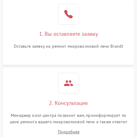
Проблемы с вентилятором
2000 ₽
Подробнее →
Поломка системы
2200 ₽
Подробнее →
охлаждения
1. Вы оставляете заявку
Не работают сенсорные
2400 ₽
Подробнее →
кнопки
Оставьте заявку на ремонт микроволновой печи Brandt
Не горит подсветка
2000 ₽
Подробнее →
Сломался трансформатор
1000 ₽
Подробнее →
2. Консультация
Менеджер колл центра позвонит вам, проинформирует по
цене ремонта вашего микроволновой печи а также ответит
на все ваши вопросы.
Подробнее