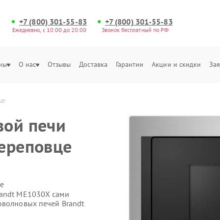
+7 (800) 301-55-83
+7 (800) 301-55-83
Ежедневно, с 10:00 до 20:00
Звонок бесплатный по РФ
ны
О нас
Отзывы
Доставка
Гарантии
Акции и скидки
Зая
це
вой печи
ереповце
е
randt ME1030X сами
оволновых печей Brandt