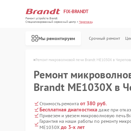
FIX-BRANDT
Ремонт устройств Brandt
Специализированный cервисный центр г.
Череповец
Мы ремонтируем
Срочный ремонт
Це
Brandt в Череповце
Ремонт микроволновой печи Brandt ME1030X в Черепов
Ремонт микроволно
Brandt ME1030X в Ч
Ремонт стиральных машин Brandt
Ремонт холодильников Brandt
Ремонт духовых шкафов Brandt
Ремонт посудомоечных машин Brandt
Ремонт варочных панелей Brandt
от 380 руб.
Стоимость ремонта
Бесплатная диагностика
даже при отказ
Привезем и увезем микроволновую печь B
Гарантия на наши работы по ремонту микр
до 3-х лет
ME1030X