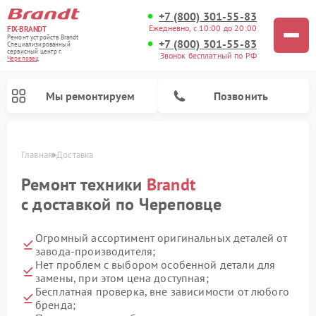
+7 (800) 301-55-83
Ежедневно, с 10:00 до 20:00
FIX-BRANDT
Ремонт устройств Brandt
+7 (800) 301-55-83
Специализированный
cервисный центр г.
Звонок бесплатный по РФ
Череповец
Мы ремонтируем
Позвонить
Главная
Доставка
Ремонт техники
Brandt
с доставкой по Череповце
Огромный ассортимент оригинальных деталей от
Ремонт стиральных машин Brandt
Ремонт варочных панелей Brandt
Ремонт посудомоечных машин Brandt
Ремонт микроволновых печей Brandt
завода-производителя;
Нет проблем с выбором особенной детали для
замены, при этом цена доступная;
Бесплатная проверка, вне зависимости от любого
бренда;