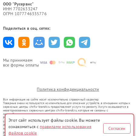
ООО "Русервис"
ИНН 7702633247
ОГРН 1077746335776
Поделиться в соц. сетях:
Мы принимаем
все формы оплаты
Политика конфиденциальности
Вся информация на сайте носит исключительно справочный характер.
Товарные знаки используются исключительно для описания устройств, в отношении которых
сервисные центры chr.fix-brandt.ru предоставляют услуги по ремонту. Услуги оказываются в
неавторизованных сервисных центрах chr.fix-brandt.ru, которые не связаны с
правообладателями товарных знаков или их официальными представителями.
Ремонт осуществляется для устройств, уже введенных в гражданский оборот в соответствии
Этот сайт использует файлы cookie. Вы можете
со статьей 1487 ГК РФ.
Использование товарных знаков не преследует цели индивидуализации услуг или введения
ознакомиться с
правилами использования
Согласен
потребителей в заблуждение, а служит для информирования о предоставляемых услугах по
ремонту техники указанных брендов.
файлов cookie
Представленная на сайте информация не является публичной офертой, определяемой